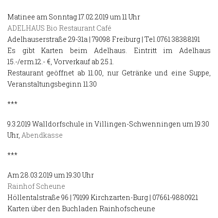
Matinee am Sonntag 17.02.2019 um 11 Uhr
ADELHAUS Bio Restaurant Café
Adelhauserstraße 29-31a | 79098 Freiburg | Tel.0761 38388191
Es gibt Karten beim Adelhaus. Eintritt im Adelhaus
15.-/erm.12.- €, Vorverkauf ab 25.1.
Restaurant geöffnet ab 11.00, nur Getränke und eine Suppe,
Veranstaltungsbeginn 11.30
***
9.3.2019 Walldorfschule in Villingen-Schwenningen um 19.30
Uhr,
Abendkasse
***
Am 28.03.2019 um 19.30 Uhr
Rainhof Scheune
Höllentalstraße 96 | 79199 Kirchzarten-Burg | 07661-9880921
Karten über den Buchladen Rainhofscheune