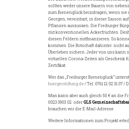
sollten weder unsere Bauern von nebenan
zum Bienenglück beizutragen, wenn sie d
Georgen, vereinbart, in dieser Saison au
Pflanzen auszusäen. Die Freiburger Bürg
mit konventionellen Ackerfrüchten. Desh
diesen Feldern mitfinanzieren. So könn
kommen. Die Botschaft dahinter: nicht 
Überleben sichern. Jeder von uns kann s
virtuellen Corona-Zeiten als Geschenk f
Zertifikat.
Wer das „Freiburger Bienenglück“ unterstü
buergerstiftung.de
/ Tel. 0761 12 02 31 07 
Man kann aber auch gleich 50 € an die F
0023 3903 02 oder
GLS Gemeinschaftsba
brauchen wir die E-Mail-Adresse.
Weitere Informationen zum Projekt erteilt 