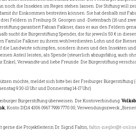
 noch die Insekten im Regen stehen lassen. Die Stiftung will zei
amit ihr Einkommen bestreiten können. Sie hat deshalb mit Fabian
f drei Feldern in Freiburg-St. Georgen und -Dietenbach (16 und zw
erstiftung garantiert Fabian Falkner, dass er aus den Feldern 
alb sucht die Bürgerstiftung Spender, die für jeweils 50 € in di
en Familie Falkner zu ihrem wohlverdienten Lohn und die Biene
auf die Landwirte schimpfen, sondern ihnen und den Insekten un
einen Anteil leisten, als Spende (steuerlich abzugsfähig, auch o
ür Enkel, Verwandte und liebe Freunde. Die Bürgerstiftung versch
tzen möchte, meldet sich bitte bei der Freiburger Bürgerstiftung (
/ Dienstag 9:30-13 Uhr und Donnerstag 14-17 Uhr)
reiburger Bürgerstiftung überweisen. Die Kontoverbindung:
Volksb
nk
, Konto DE14 4306 0967 7999 7770 00, Verwendungszweck „Bienen
gerne die Projektleiterin Dr. Sigrid Faltin,
faltin-ziegler@t-onlin