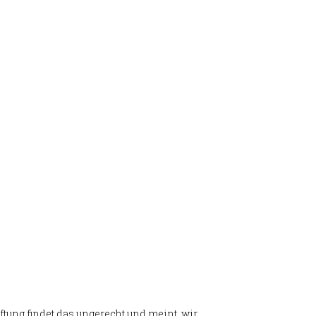
ftung findet das ungerecht und meint, wir