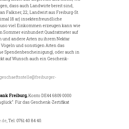
gen, dass auch Landwirte bereit sind,
 Falkner, 22, Landwirt aus Freiburg-St.
eimal 18 ar) insektenfreundliche
genauso viel Einkommen erzeugen kann wie
esem Sommer einhundert Quadratmeter auf
n und andere Arten zu ihrem Nektar
d Vögeln und sonstigen Arten das
hne Spendenbescheinigung), oder auch in
ickt auf Wunsch auch ein Geschenk-
geschaeftsstelle@freiburger-
ank Freiburg,
Konto DE44 6809 0000
glück“. Für das Geschenk-Zertifikat
e.de
, Tel. 0761 40 84 40.