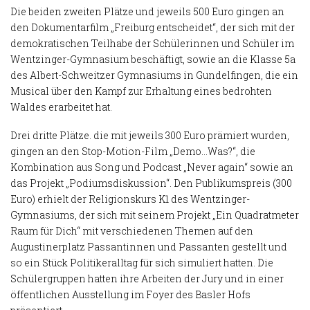
Die beiden zweiten Plätze und jeweils 500 Euro gingen an
den Dokumentarfilm „Freiburg entscheidet“, der sich mit der
demokratischen Teilhabe der Schülerinnen und Schüler im
Wentzinger-Gymnasium beschäftigt, sowie an die Klasse 5a
des Albert-Schweitzer Gymnasiums in Gundelfingen, die ein
Musical über den Kampf zur Erhaltung eines bedrohten
Waldes erarbeitet hat.
Drei dritte Plätze. die mit jeweils 300 Euro prämiert wurden,
gingen an den Stop-Motion-Film „Demo…Was?“, die
Kombination aus Song und Podcast „Never again“ sowie an
das Projekt „Podiumsdiskussion“. Den Publikumspreis (300
Euro) erhielt der Religionskurs K1 des Wentzinger-
Gymnasiums, der sich mit seinem Projekt „Ein Quadratmeter
Raum für Dich“ mit verschiedenen Themen auf den
Augustinerplatz Passantinnen und Passanten gestellt und
so ein Stück Politikeralltag für sich simuliert hatten. Die
Schülergruppen hatten ihre Arbeiten der Jury und in einer
öffentlichen Ausstellung im Foyer des Basler Hofs