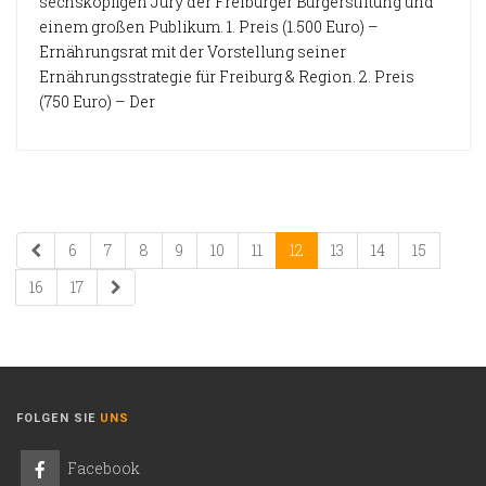
sechsköpfigen Jury der Freiburger Bürgerstiftung und
einem großen Publikum. 1. Preis (1.500 Euro) –
Ernährungsrat mit der Vorstellung seiner
Ernährungsstrategie für Freiburg & Region. 2. Preis
(750 Euro) – Der
6
7
8
9
10
11
12
13
14
15
16
17
FOLGEN SIE
UNS
Facebook