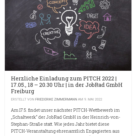
Herzliche Einladung zum PITCH 2022 |
17.05., 18 – 20.30 Uhr | in der JobRad GmbH
Freiburg
ERSTELLT VON
FRIEDERIKE ZIMMERMANN
AM 9. MAI 2022
Am 17.5. findet unser nächster PITCH-Wettbewerb im
„Schaltwerk“ der JobRad GmbH in der Heinrich-von-
Stephan-Straße statt. Wie jedes Jahr bietet diese
PITCH-Veranstaltung ehrenamtlich Engagierten aus