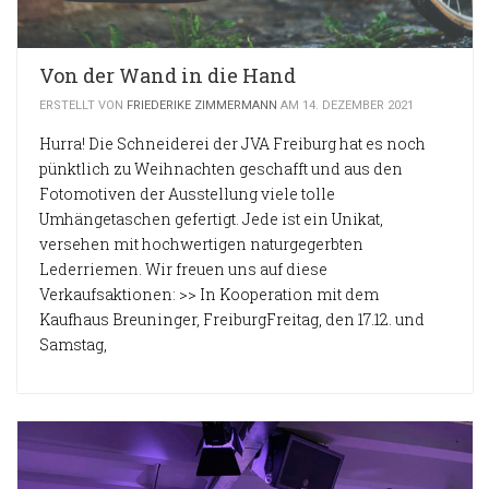
Von der Wand in die Hand
ERSTELLT VON
FRIEDERIKE ZIMMERMANN
AM 14. DEZEMBER 2021
Hurra! Die Schneiderei der JVA Freiburg hat es noch
pünktlich zu Weihnachten geschafft und aus den
Fotomotiven der Ausstellung viele tolle
Umhängetaschen gefertigt. Jede ist ein Unikat,
versehen mit hochwertigen naturgegerbten
Lederriemen. Wir freuen uns auf diese
Verkaufsaktionen: >> In Kooperation mit dem
Kaufhaus Breuninger, FreiburgFreitag, den 17.12. und
Samstag,